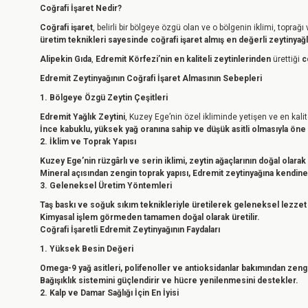
Coğrafi İşaret Nedir?
Coğrafi işaret
, belirli bir bölgeye özgü olan ve o bölgenin iklimi, toprağ
üretim teknikleri sayesinde coğrafi işaret almış en değerli zeytinyağla
Alipekin Gıda
,
Edremit Körfezi’nin en kaliteli zeytinlerinden
ürettiği
c
Edremit Zeytinyağının Coğrafi İşaret Almasının Sebepleri
1. Bölgeye Özgü Zeytin Çeşitleri
Edremit Yağlık Zeytini
, Kuzey Ege’nin özel ikliminde yetişen ve en kalite
İnce kabuklu, yüksek yağ oranına sahip ve düşük asitli olmasıyla öne 
2. İklim ve Toprak Yapısı
Kuzey Ege’nin rüzgârlı ve serin iklimi, zeytin ağaçlarının doğal olara
Mineral açısından zengin toprak yapısı, Edremit zeytinyağına kendine
3. Geleneksel Üretim Yöntemleri
Taş baskı ve soğuk sıkım teknikleriyle üretilerek geleneksel lezzet
Kimyasal işlem görmeden tamamen doğal olarak üretilir.
Coğrafi İşaretli Edremit Zeytinyağının Faydaları
1. Yüksek Besin Değeri
Omega-9 yağ asitleri, polifenoller ve antioksidanlar bakımından zengi
Bağışıklık sistemini güçlendirir ve hücre yenilenmesini destekler.
2. Kalp ve Damar Sağlığı İçin En İyisi