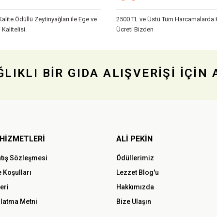
Kalite Ödüllü Zeytinyağları ile Ege ve
2500 TL ve Üstü Tüm Harcamalarda
 Kalitelisi.
Ücreti Bizden
LIKLI BİR GIDA ALIŞVERİŞİ İÇİN
HİZMETLERİ
ALİ PEKİN
atış Sözleşmesi
Ödüllerimiz
e Koşulları
Lezzet Blog'u
leri
Hakkımızda
latma Metni
Bize Ulaşın