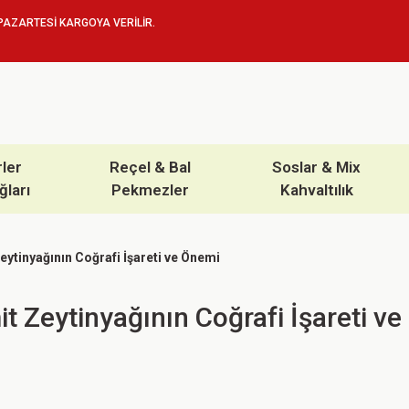
PAZARTESİ KARGOYA VERİLİR.
rler
Reçel & Bal
Soslar & Mix
ğları
Pekmezler
Kahvaltılık
eytinyağının Coğrafi İşareti ve Önemi
t Zeytinyağının Coğrafi İşareti v