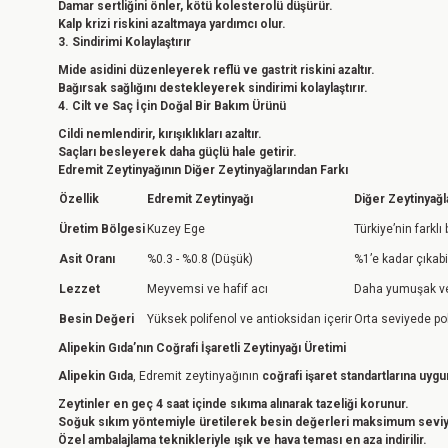
Damar sertliğini önler, kötü kolesterolü düşürür.
Kalp krizi riskini azaltmaya yardımcı olur.
3. Sindirimi Kolaylaştırır
Mide asidini düzenleyerek reflü ve gastrit riskini azaltır.
Bağırsak sağlığını destekleyerek sindirimi kolaylaştırır.
4. Cilt ve Saç İçin Doğal Bir Bakım Ürünü
Cildi nemlendirir, kırışıklıkları azaltır.
Saçları besleyerek daha güçlü hale getirir.
Edremit Zeytinyağının Diğer Zeytinyağlarından Farkı
Özellik
Edremit Zeytinyağı
Diğer Zeytinyağl
Üretim Bölgesi
Kuzey Ege
Türkiye’nin farklı 
Asit Oranı
%0.3 - %0.8 (Düşük)
%1’e kadar çıkabil
Lezzet
Meyvemsi ve hafif acı
Daha yumuşak ve
Besin Değeri
Yüksek polifenol ve antioksidan içerir
Orta seviyede poli
Alipekin Gıda’nın Coğrafi İşaretli Zeytinyağı Üretimi
Alipekin Gıda
, Edremit zeytinyağının
coğrafi işaret standartlarına uygu
Zeytinler en geç 4 saat içinde sıkıma alınarak tazeliği korunur.
Soğuk sıkım yöntemiyle üretilerek besin değerleri maksimum seviy
Özel ambalajlama teknikleriyle ışık ve hava teması en aza indirilir.