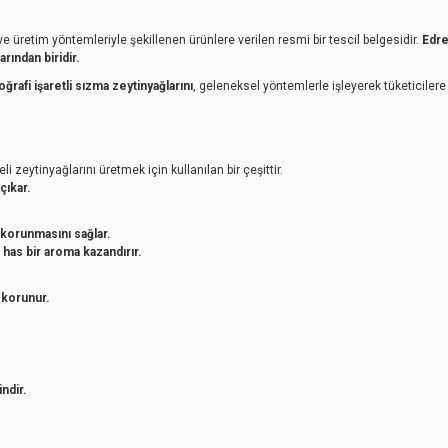
ı ve üretim yöntemleriyle şekillenen ürünlere verilen resmi bir tescil belgesidir.
Edre
rından biridir.
oğrafi işaretli sızma zeytinyağlarını
, geleneksel yöntemlerle işleyerek tüketiciler
li zeytinyağlarını üretmek için kullanılan bir çeşittir.
çıkar.
k korunmasını sağlar.
 has bir aroma kazandırır.
 korunur.
ndir.