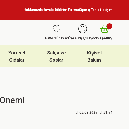
Hakkımızda
Havale Bildirim Formu
Sipariş Takibi
İletişim
Favori
Ürünler
Üye Girişi /
Kaydol
Sepetim
/
Yöresel
Salça ve
Kişisel
Gıdalar
Soslar
Bakım
e Önemi
02-03-2025
21:54