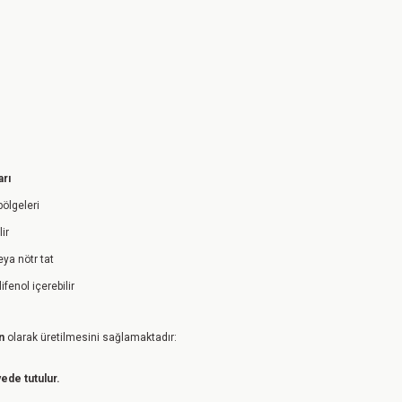
arı
bölgeleri
ir
ya nötr tat
fenol içerebilir
n
olarak üretilmesini sağlamaktadır:
ede tutulur.