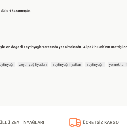
ödülleri kazanmıştır
:
yle en değerli zeytinyağları arasında yer almaktadır.
Alipekin Gıda’nın ürettiği co
eytinyağı
zeytinyağ fiyatları
zeytinyağı fiyatları
zeytinyağlı
yemek tarifl
ÜLLÜ ZEYTİNYAĞLARI
ÜCRETSİZ KARGO