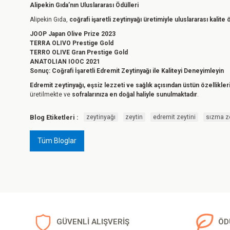
Alipekin Gıda’nın Uluslararası Ödülleri
Alipekin Gıda,
coğrafi işaretli zeytinyağı üretimiyle uluslararası kalite 
JOOP Japan Olive Prize 2023
TERRA OLIVO Prestige Gold
TERRO OLIVE Gran Prestige Gold
ANATOLIAN IOOC 2021
Sonuç: Coğrafi İşaretli Edremit Zeytinyağı ile Kaliteyi Deneyimleyin
Edremit zeytinyağı, eşsiz lezzeti ve sağlık açısından üstün özellikleri
üretilmekte ve
sofralarınıza en doğal haliyle sunulmaktadır
.
Blog Etiketleri :
zeytinyağı
zeytin
edremit zeytini
sızma z
Tüm Bloglar
GÜVENLİ ALIŞVERİŞ
ÖD