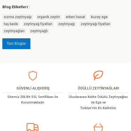
Blog Etiketleri :
sızma zeytinyağı
organik zeytin
erken hasat
kuzey ege
taş baskı
zeytinyağ fiyatları
zeytinyağı
zeytinyağı fiyatları
zeytinyağları
zeytinyağlı
Tüm Bloglar
GÜVENLİ ALIŞVERİŞ
ÖDÜLLÜ ZEYTİNYAĞLARI
Sitemiz 256 Bit SSL Sertifikası ile
Uluslararası Kalite Ödüllü Zeytinyağları
Korunmaktadır.
ile Ege ve
Türkiye’nin En Kalitelisi.