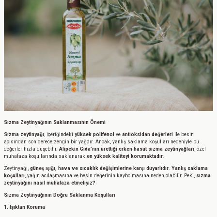
Sızma Zeytinyağının Saklanmasının Önemi
Sızma zeytinyağı
, içeriğindeki
yüksek polifenol
ve
antioksidan değerleri
ile besin
açısından son derece zengin bir yağdır. Ancak, yanlış saklama koşulları nedeniyle bu
değerler hızla düşebilir.
Alipekin Gıda’nın ürettiği erken hasat sızma zeytinyağları
, özel
muhafaza koşullarında saklanarak
en yüksek kaliteyi korumaktadır
.
Zeytinyağı,
güneş ışığı, hava ve sıcaklık değişimlerine karşı duyarlıdır
.
Yanlış saklama
koşulları
, yağın acılaşmasına ve besin değerinin kaybolmasına neden olabilir. Peki,
sızma
zeytinyağını nasıl muhafaza etmeliyiz?
Sızma Zeytinyağının Doğru Saklanma Koşulları
1. Işıktan Koruma