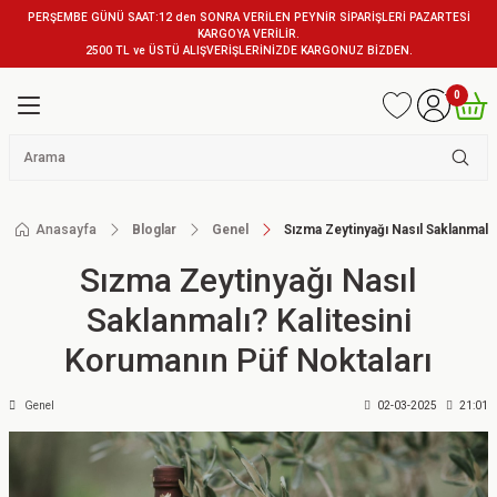
PERŞEMBE GÜNÜ SAAT:12 den SONRA VERİLEN PEYNİR SİPARİŞLERİ PAZARTESİ
KARGOYA VERİLİR.
2500 TL ve ÜSTÜ ALIŞVERİŞLERİNİZDE KARGONUZ BİZDEN.
0
Anasayfa
Bloglar
Genel
Sızma Zeytinyağı Nasıl Saklanmalı?
Sızma Zeytinyağı Nasıl
Saklanmalı? Kalitesini
Korumanın Püf Noktaları
Genel
02-03-2025
21:01