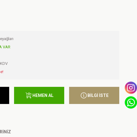
reyağları
A VAR
+ KDV
e!
HEMEN AL
BİLGİ İSTE
RINIZ