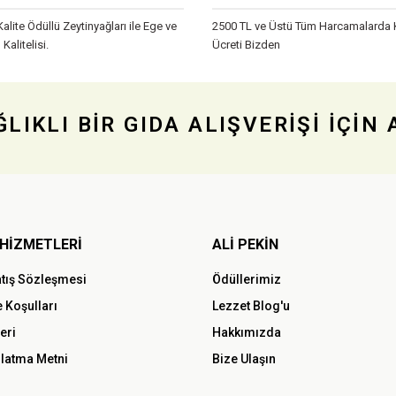
Kalite Ödüllü Zeytinyağları ile Ege ve
2500 TL ve Üstü Tüm Harcamalarda
 Kalitelisi.
Ücreti Bizden
LIKLI BİR GIDA ALIŞVERİŞİ İÇİN
Gönder
HİZMETLERİ
ALİ PEKİN
atış Sözleşmesi
Ödüllerimiz
e Koşulları
Lezzet Blog'u
leri
Hakkımızda
latma Metni
Bize Ulaşın