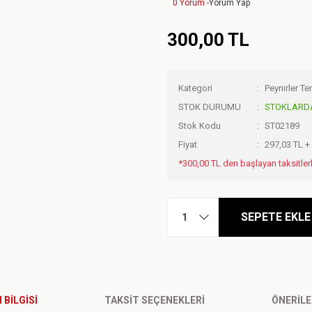
0 Yorum -
Yorum Yap
300,00 TL
Kategori
Peynirler Te
STOK DURUMU
STOKLARD
Stok Kodu
ST02189
Fiyat
297,03 TL 
*300,00 TL den başlayan taksitlerl
SEPETE EKLE
 BILGISI
TAKSIT SEÇENEKLERI
ÖNERILE