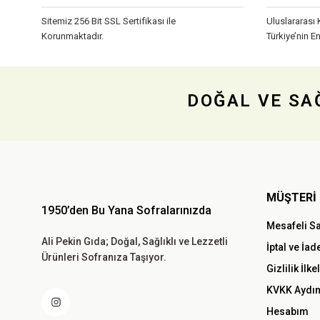
Ürün bilgilerinde hatalar bulunuyor.
Sitemiz 256 Bit SSL Sertifikası ile
Uluslararası 
Ürün fiyatı diğer sitelerden daha pahalı.
Korunmaktadır.
Türkiye’nin En
Bu ürüne benzer farklı alternatifler olmalı.
DOĞAL VE SAĞ
MÜŞTERİ 
1950’den Bu Yana Sofralarınızda
Mesafeli S
Ali Pekin Gıda; Doğal, Sağlıklı ve Lezzetli
İptal ve İad
Ürünleri Sofranıza Taşıyor.
Gizlilik İlke
KVKK Aydın
Hesabım