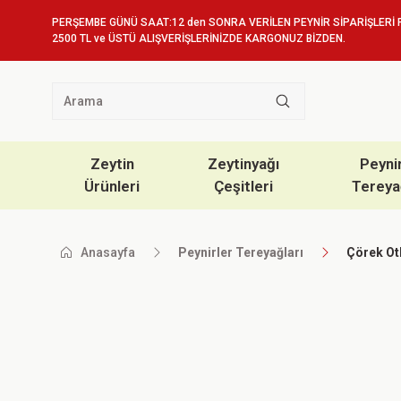
PERŞEMBE GÜNÜ SAAT:12 den SONRA VERİLEN PEYNİR SİPARİŞLERİ 
2500 TL ve ÜSTÜ ALIŞVERİŞLERİNİZDE KARGONUZ BİZDEN.
Zeytin
Zeytinyağı
Peyni
Ürünleri
Çeşitleri
Tereya
Anasayfa
Peynirler Tereyağları
Çörek Otl