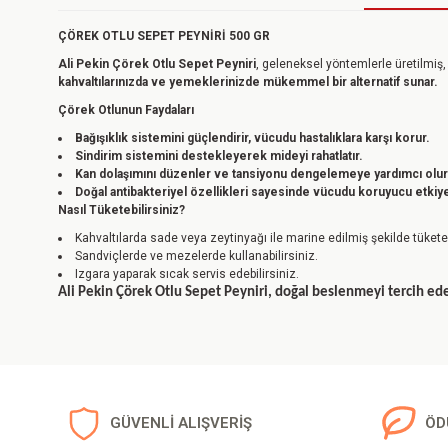
ÇÖREK OTLU SEPET PEYNİRİ 500 GR
Ali Pekin Çörek Otlu Sepet Peyniri
, geleneksel yöntemlerle üretilmiş,
kahvaltılarınızda ve yemeklerinizde mükemmel bir alternatif sunar.
Çörek Otlunun Faydaları
Bağışıklık sistemini güçlendirir, vücudu hastalıklara karşı korur.
Sindirim sistemini destekleyerek mideyi rahatlatır.
Kan dolaşımını düzenler ve tansiyonu dengelemeye yardımcı olur
Doğal antibakteriyel özellikleri sayesinde vücudu koruyucu etkiye
Nasıl Tüketebilirsiniz?
Kahvaltılarda sade veya zeytinyağı ile marine edilmiş şekilde tüketeb
Sandviçlerde ve mezelerde kullanabilirsiniz.
Izgara yaparak sıcak servis edebilirsiniz.
Ali Pekin Çörek Otlu Sepet Peyniri, doğal beslenmeyi tercih edenl
Bu ürünün fiyat bilgisi, resim, ürün açıklamalarında ve diğer konulard
Görüş ve önerileriniz için teşekkür ederiz.
Ürün resmi kalitesiz, bozuk veya görüntülenemiyor.
GÜVENLİ ALIŞVERİŞ
ÖD
Ürün açıklamasında eksik bilgiler bulunuyor.