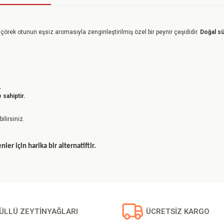
 çörek otunun eşsiz aromasıyla zenginleştirilmiş özel bir peynir çeşididir.
Doğal sü
.
 sahiptir.
ilirsiniz.
er için harika bir alternatiftir.
a yetersiz gördüğünüz noktaları öneri formunu kullanarak tarafımıza iletebilirsin
ÜLLÜ ZEYTİNYAĞLARI
ÜCRETSİZ KARGO