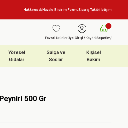
Hakkımızda
Havale Bildirim Formu
Sipariş Takibi
İletişim
Favori
Ürünler
Üye Girişi /
Kaydol
Sepetim
/
Yöresel
Salça ve
Kişisel
Gıdalar
Soslar
Bakım
Peyniri 500 Gr