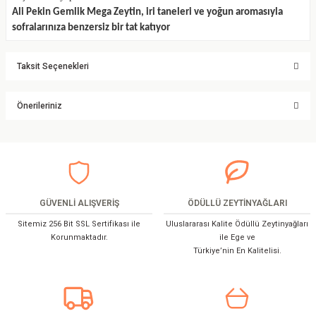
Ali Pekin Gemlik Mega Zeytin, iri taneleri ve yoğun aromasıyla
sofralarınıza benzersiz bir tat katıyor
Taksit Seçenekleri
Önerileriniz
Bu ürünün fiyat bilgisi, resim, ürün açıklamalarında ve diğer konularda
yetersiz gördüğünüz noktaları öneri formunu kullanarak tarafımıza
iletebilirsiniz.
Görüş ve önerileriniz için teşekkür ederiz.
GÜVENLİ ALIŞVERİŞ
ÖDÜLLÜ ZEYTİNYAĞLARI
Ürün resmi kalitesiz, bozuk veya görüntülenemiyor.
Sitemiz 256 Bit SSL Sertifikası ile
Uluslararası Kalite Ödüllü Zeytinyağları
Ürün açıklamasında eksik bilgiler bulunuyor.
Korunmaktadır.
ile Ege ve
Türkiye’nin En Kalitelisi.
Ürün bilgilerinde hatalar bulunuyor.
Ürün fiyatı diğer sitelerden daha pahalı.
Bu ürüne benzer farklı alternatifler olmalı.