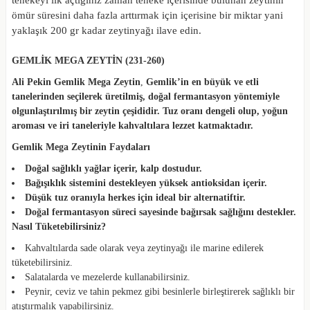
tenekeyi ilk açtığınız zaman teneke içerisinde bulunan zeytinin
ömür süresini daha fazla arttırmak için içerisine bir miktar yani
yaklaşık 200 gr kadar zeytinyağı ilave edin.
GEMLİK MEGA ZEYTİN (231-260)
Ali Pekin Gemlik Mega Zeytin
,
Gemlik’in en büyük ve etli
tanelerinden seçilerek üretilmiş, doğal fermantasyon yöntemiyle
olgunlaştırılmış bir zeytin çeşididir.
Tuz oranı dengeli olup, yoğun
aroması ve iri taneleriyle kahvaltılara lezzet katmaktadır.
Gemlik Mega Zeytinin Faydaları
Doğal sağlıklı yağlar içerir, kalp dostudur.
Bağışıklık sistemini destekleyen yüksek antioksidan içerir.
Düşük tuz oranıyla herkes için ideal bir alternatiftir.
Doğal fermantasyon süreci sayesinde bağırsak sağlığını destekler.
Nasıl Tüketebilirsiniz?
Kahvaltılarda sade olarak veya zeytinyağı ile marine edilerek
tüketebilirsiniz.
Salatalarda ve mezelerde kullanabilirsiniz.
Peynir, ceviz ve tahin pekmez gibi besinlerle birleştirerek sağlıklı bir
atıştırmalık yapabilirsiniz.