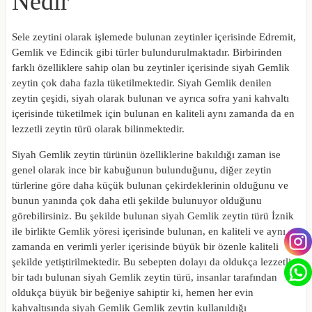
Nedir
Sele zeytini olarak işlemede bulunan zeytinler içerisinde Edremit,
Gemlik ve Edincik gibi türler bulundurulmaktadır. Birbirinden
farklı özelliklere sahip olan bu zeytinler içerisinde
siyah Gemlik
zeytin
çok daha fazla tüketilmektedir. Siyah Gemlik denilen
zeytin çeşidi, siyah olarak bulunan ve ayrıca sofra yani kahvaltı
içerisinde tüketilmek için bulunan en kaliteli aynı zamanda da en
lezzetli zeytin türü olarak bilinmektedir.
Siyah Gemlik zeytin türünün özelliklerine bakıldığı zaman ise
genel olarak ince bir kabuğunun bulunduğunu, diğer zeytin
türlerine göre daha küçük bulunan çekirdeklerinin olduğunu ve
bunun yanında çok daha etli şekilde bulunuyor olduğunu
görebilirsiniz. Bu şekilde bulunan siyah
Gemlik
zeytin türü İznik
ile birlikte Gemlik yöresi içerisinde bulunan, en kaliteli ve aynı
zamanda en verimli yerler içerisinde büyük bir özenle kaliteli
şekilde yetiştirilmektedir. Bu sebepten dolayı da oldukça lezzetli
bir tadı bulunan siyah Gemlik zeytin türü, insanlar tarafından
oldukça büyük bir beğeniye sahiptir ki, hemen her evin
kahvaltısında
siyah
Gemlik
Gemlik
zeytin
kullanıldığı