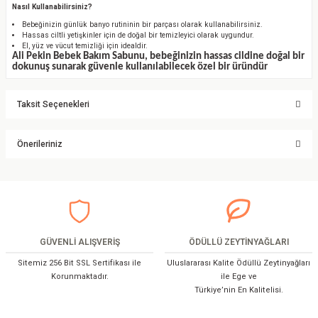
Nasıl Kullanabilirsiniz?
Bebeğinizin günlük banyo rutininin bir parçası olarak kullanabilirsiniz.
Hassas ciltli yetişkinler için de doğal bir temizleyici olarak uygundur.
El, yüz ve vücut temizliği için idealdir.
Ali Pekin Bebek Bakım Sabunu, bebeğinizin hassas cildine doğal bir
dokunuş sunarak güvenle kullanılabilecek özel bir üründür
Taksit Seçenekleri
Önerileriniz
Bu ürünün fiyat bilgisi, resim, ürün açıklamalarında ve diğer konularda
yetersiz gördüğünüz noktaları öneri formunu kullanarak tarafımıza
iletebilirsiniz.
Görüş ve önerileriniz için teşekkür ederiz.
GÜVENLİ ALIŞVERİŞ
ÖDÜLLÜ ZEYTİNYAĞLARI
Ürün resmi kalitesiz, bozuk veya görüntülenemiyor.
Sitemiz 256 Bit SSL Sertifikası ile
Uluslararası Kalite Ödüllü Zeytinyağları
Ürün açıklamasında eksik bilgiler bulunuyor.
Korunmaktadır.
ile Ege ve
Türkiye’nin En Kalitelisi.
Ürün bilgilerinde hatalar bulunuyor.
Ürün fiyatı diğer sitelerden daha pahalı.