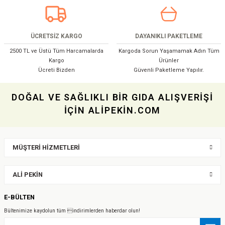
Bu ürüne benzer farklı alternatifler olmalı.
ÜCRETSİZ KARGO
DAYANIKLI PAKETLEME
2500 TL ve Üstü Tüm Harcamalarda
Kargoda Sorun Yaşamamak Adın Tüm
Kargo
Ürünler
Ücreti Bizden
Güvenli Paketleme Yapılır.
Gönder
DOĞAL VE SAĞLIKLI BİR GIDA ALIŞVERİŞİ
İÇİN ALİPEKİN.COM
MÜŞTERİ HİZMETLERİ
ALİ PEKİN
E-BÜLTEN
Bültenimize kaydolun tüm indirimlerden haberdar olun!