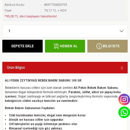
Barkod Kodu
8697755820759
Fiyat
79,17 TL + KDV
*95,00 TL den başlayan taksitlerle!
SEPETE EKLE
BİLGİ İSTE
HEMEN AL
Ürün Bilgisi
ALİ PEKİN ZEYTİNYAĞI BEBEK BAKIM SABUNU 100 GR
Bebeklerin hassas ciltleri için özel olarak üretilen
Ali Pekin Bebek Bakım Sabunu
,
tamamen doğal bileşenlerle formüle edilmiştir.
Paraben, sülfat, alkol ve yapay koku
içermez.
Doğal zeytinyağı ve bitkisel yağlarla zenginleştirilmiş formülü sayesinde,
bebeğinizin cildini nazikçe temizler ve nemlendirir.
Bebek Bakım Sabununun Faydaları
Cildi kurutmadan temizler, doğal nem dengesini korur.
Alerjik ve hassas ciltler için uygundur.
Cilt tahrişlerini ve pişiği önlemeye yardımcı olur.
Kimyasal içermediği için göz yakmaz.