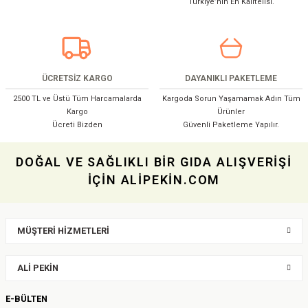
Türkiye’nin En Kalitelisi.
Ürün bilgilerinde hatalar bulunuyor.
Ürün fiyatı diğer sitelerden daha pahalı.
Bu ürüne benzer farklı alternatifler olmalı.
ÜCRETSİZ KARGO
DAYANIKLI PAKETLEME
2500 TL ve Üstü Tüm Harcamalarda
Kargoda Sorun Yaşamamak Adın Tüm
Kargo
Ürünler
Ücreti Bizden
Güvenli Paketleme Yapılır.
Gönder
DOĞAL VE SAĞLIKLI BİR GIDA ALIŞVERİŞİ
İÇİN ALİPEKİN.COM
MÜŞTERİ HİZMETLERİ
ALİ PEKİN
E-BÜLTEN