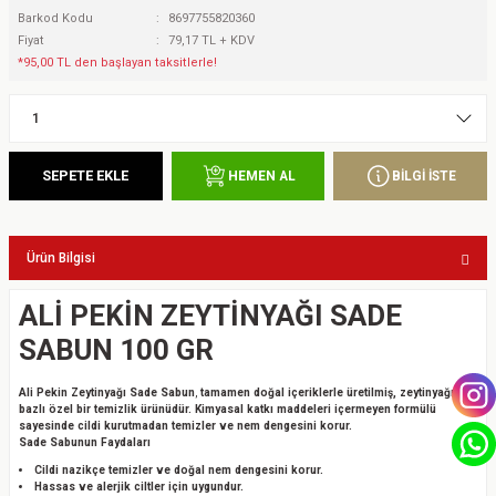
Barkod Kodu
8697755820360
Fiyat
79,17 TL + KDV
*95,00 TL den başlayan taksitlerle!
SEPETE EKLE
BİLGİ İSTE
HEMEN AL
Ürün Bilgisi
ALİ PEKİN ZEYTİNYAĞI SADE
SABUN 100 GR
Ali Pekin Zeytinyağı Sade Sabun
,
tamamen doğal içeriklerle üretilmiş, zeytinyağı
bazlı özel bir temizlik ürünüdür.
Kimyasal katkı maddeleri içermeyen formülü
sayesinde cildi kurutmadan temizler ve nem dengesini korur.
Sade Sabunun Faydaları
Cildi nazikçe temizler ve doğal nem dengesini korur.
Hassas ve alerjik ciltler için uygundur.