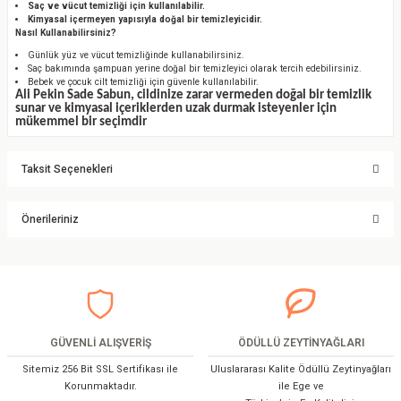
Saç ve vücut temizliği için kullanılabilir.
Kimyasal içermeyen yapısıyla doğal bir temizleyicidir.
Nasıl Kullanabilirsiniz?
Günlük yüz ve vücut temizliğinde kullanabilirsiniz.
Saç bakımında şampuan yerine doğal bir temizleyici olarak tercih edebilirsiniz.
Bebek ve çocuk cilt temizliği için güvenle kullanılabilir.
Ali Pekin Sade Sabun, cildinize zarar vermeden doğal bir temizlik
sunar ve kimyasal içeriklerden uzak durmak isteyenler için
mükemmel bir seçimdir
Taksit Seçenekleri
Önerileriniz
Bu ürünün fiyat bilgisi, resim, ürün açıklamalarında ve diğer konularda
yetersiz gördüğünüz noktaları öneri formunu kullanarak tarafımıza
iletebilirsiniz.
Görüş ve önerileriniz için teşekkür ederiz.
GÜVENLİ ALIŞVERİŞ
ÖDÜLLÜ ZEYTİNYAĞLARI
Ürün resmi kalitesiz, bozuk veya görüntülenemiyor.
Sitemiz 256 Bit SSL Sertifikası ile
Uluslararası Kalite Ödüllü Zeytinyağları
Ürün açıklamasında eksik bilgiler bulunuyor.
Korunmaktadır.
ile Ege ve