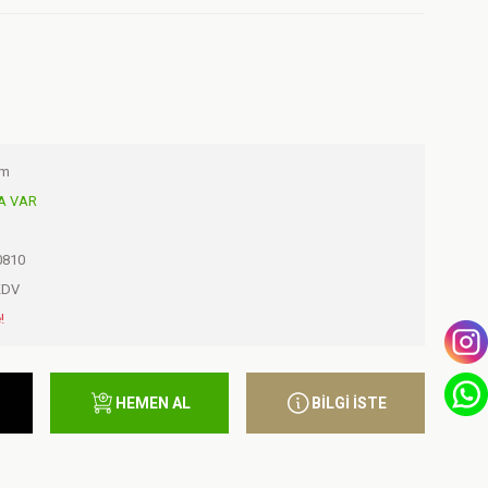
ım
A VAR
0810
KDV
!
HEMEN AL
BİLGİ İSTE