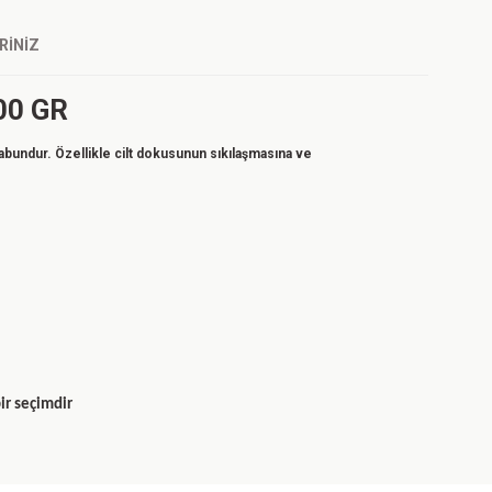
RINIZ
00 GR
sabundur.
Özellikle cilt dokusunun sıkılaşmasına ve
ir seçimdir
iz.