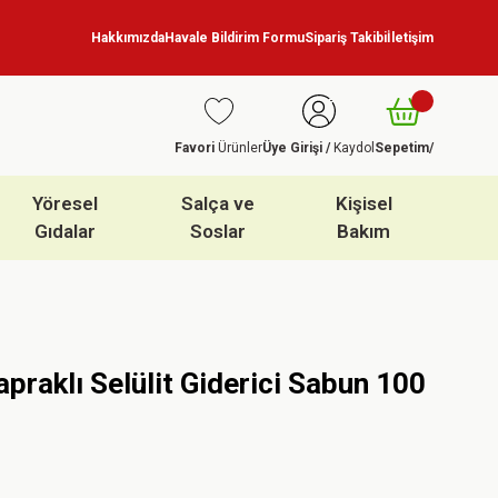
Hakkımızda
Havale Bildirim Formu
Sipariş Takibi
İletişim
Favori
Ürünler
Üye Girişi /
Kaydol
Sepetim
/
Yöresel
Salça ve
Kişisel
Gıdalar
Soslar
Bakım
apraklı Selülit Giderici Sabun 100