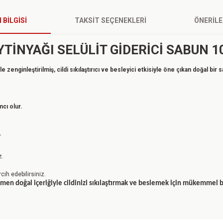
 BILGISI
TAKSIT SEÇENEKLERI
ÖNERILE
YTİNYAĞI SELÜLİT GİDERİCİ SABUN 1
le zenginleştirilmiş, cildi sıkılaştırıcı ve besleyici etkisiyle öne çıkan doğal bir 
mcı olur.
.
z.
cih edebilirsiniz.
mamen doğal içeriğiyle cildinizi sıkılaştırmak ve beslemek için mükemmel b
a yetersiz gördüğünüz noktaları öneri formunu kullanarak tarafımıza iletebilirsin