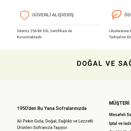
Ürün resmi kalitesiz, bozuk veya görüntülenemiyor.
GÜVENLİ ALIŞVERİŞ
ÖD
Ürün açıklamasında eksik bilgiler bulunuyor.
Ürün bilgilerinde hatalar bulunuyor.
Sitemiz 256 Bit SSL Sertifikası ile
Uluslararası 
Ürün fiyatı diğer sitelerden daha pahalı.
Korunmaktadır.
Türkiye’nin En
Bu ürüne benzer farklı alternatifler olmalı.
DOĞAL VE SAĞ
MÜŞTERİ 
1950’den Bu Yana Sofralarınızda
Mesafeli S
Ali Pekin Gıda; Doğal, Sağlıklı ve Lezzetli
İptal ve İad
Ürünleri Sofranıza Taşıyor.