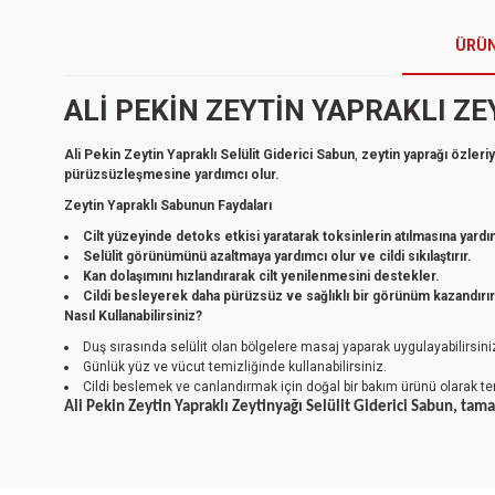
ÜRÜN
ALİ PEKİN ZEYTİN YAPRAKLI ZE
Ali Pekin Zeytin Yapraklı Selülit Giderici Sabun
,
zeytin yaprağı özleriy
pürüzsüzleşmesine yardımcı olur.
Zeytin Yapraklı Sabunun Faydaları
Cilt yüzeyinde detoks etkisi yaratarak toksinlerin atılmasına yardı
Selülit görünümünü azaltmaya yardımcı olur ve cildi sıkılaştırır.
Kan dolaşımını hızlandırarak cilt yenilenmesini destekler.
Cildi besleyerek daha pürüzsüz ve sağlıklı bir görünüm kazandırır
Nasıl Kullanabilirsiniz?
Duş sırasında selülit olan bölgelere masaj yaparak uygulayabilirsini
Günlük yüz ve vücut temizliğinde kullanabilirsiniz.
Cildi beslemek ve canlandırmak için doğal bir bakım ürünü olarak ter
Ali Pekin Zeytin Yapraklı Zeytinyağı Selülit Giderici Sabun, ta
Bu ürünün fiyat bilgisi, resim, ürün açıklamalarında ve diğer konulard
Görüş ve önerileriniz için teşekkür ederiz.