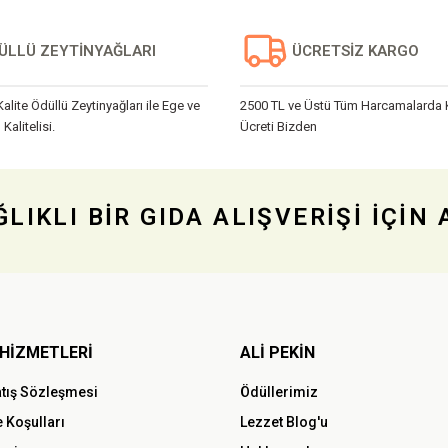
ÜLLÜ ZEYTİNYAĞLARI
ÜCRETSİZ KARGO
Kalite Ödüllü Zeytinyağları ile Ege ve
2500 TL ve Üstü Tüm Harcamalarda
 Kalitelisi.
Ücreti Bizden
LIKLI BİR GIDA ALIŞVERİŞİ İÇİN
Gönder
HİZMETLERİ
ALİ PEKİN
atış Sözleşmesi
Ödüllerimiz
e Koşulları
Lezzet Blog'u