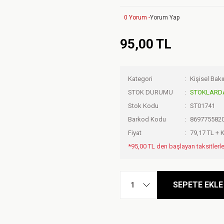
0 Yorum -
Yorum Yap
95,00 TL
Kategori
Kişisel Bak
STOK DURUMU
STOKLARD
Stok Kodu
ST01741
Barkod Kodu
869775582
Fiyat
79,17 TL + 
*95,00 TL den başlayan taksitlerle
SEPETE EKLE